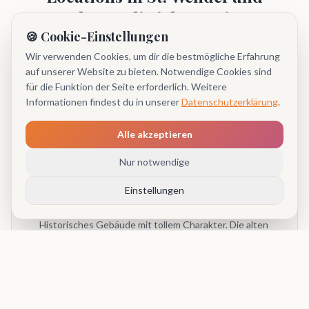
Umgebung, die ich aus eigener
🍪 Cookie-Einstellungen
Erfahrung kenne
Wir verwenden Cookies, um dir die bestmögliche Erfahrung
auf unserer Website zu bieten. Notwendige Cookies sind
Jede Location hat ihre eigene Akustik, ihre eigenen Wege und
für die Funktion der Seite erforderlich. Weitere
ihre eigenen kleinen Eigenheiten. Weil ich hier regelmäßig
Informationen findest du in unserer
Datenschutzerklärung
.
aufgelegt habe, kenne ich sie – das spart
Abstimmungsaufwand und sorgt für einen reibungslosen
Alle akzeptieren
Ablauf.
Nur notwendige
Einstellungen
Bettinger Mühle
Historisches Gebäude mit tollem Charakter. Die alten
Wände absorbieren Bass anders als moderne Säle –
dafür setze ich ein passendes Sub-Setup ein. Die
Fotobox findet im Nebenraum einen sehr guten Platz.