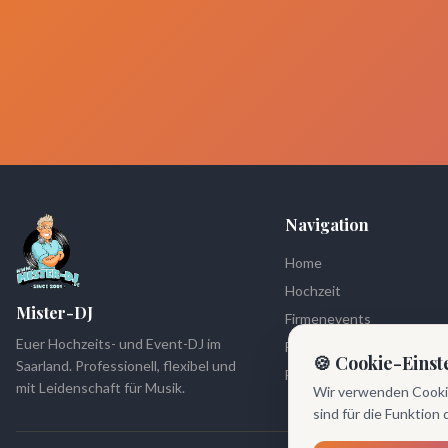
Navigation
Home
Hochzeit
Mister-DJ
Firmenevents
Euer Hochzeits- und Event-DJ im
Fotobox
🍪 Cookie-Einst
Saarland. Professionell, flexibel und
FAQ
mit Leidenschaft für Musik.
Wir verwenden Cookie
sind für die Funktion