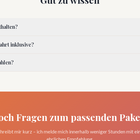
thalten?
fahrt inklusive?
ahlen?
och Fragen zum passenden Pake
hreibt mir kurz – ich melde mich innerhalb weniger Stunden mit ei
ehrlichen Empfehlung.