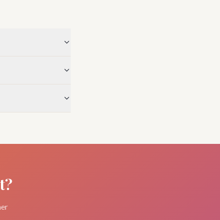
t?
ner