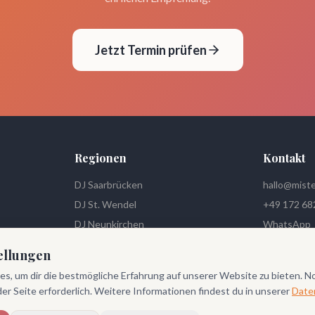
Jetzt Termin prüfen
Regionen
Kontakt
DJ Saarbrücken
hallo@miste
DJ St. Wendel
+49 172 68
DJ Neunkirchen
WhatsApp
DJ Homburg
Instagra
ellungen
s, um dir die bestmögliche Erfahrung auf unserer Website zu bieten. 
 der Seite erforderlich. Weitere Informationen findest du in unserer
Date