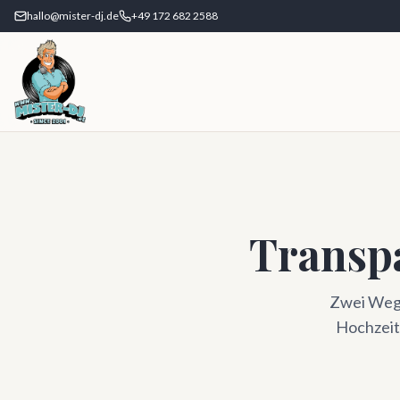
hallo@mister-dj.de
+49 172 682 2588
Transpa
Zwei Wege
Hochzeit