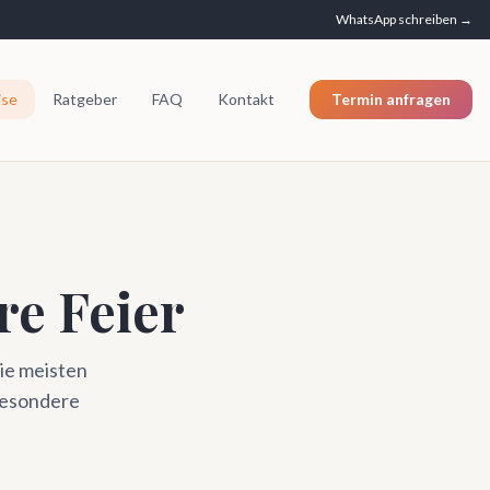
WhatsApp schreiben →
ise
Ratgeber
FAQ
Kontakt
Termin anfragen
re Feier
ie meisten
besondere